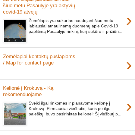
šiuo metu Pasaulyje yra aktyvių
covid-19 atvejų
›
Žemėlapis yra sukurtas naudojant šiuo metu
labiausiai atnaujinamą duomenų apie Covid-19
paplitimą Pasaulyje rinkinį, kurį sukūrė ir prižiūri...
Žemėlapiai kontaktų puslapiams
›
/ Map for contact page
Kelionė į Krokuvą - Ką
rekomenduojame
›
Sveiki ilgai rinkomės ir planavome kelionę į
Krokuvą. Pirmiausiai viešbutis, kuris po ilgu
paieškų, buvo pasirinktas kelionei: Šį viešbutį p...