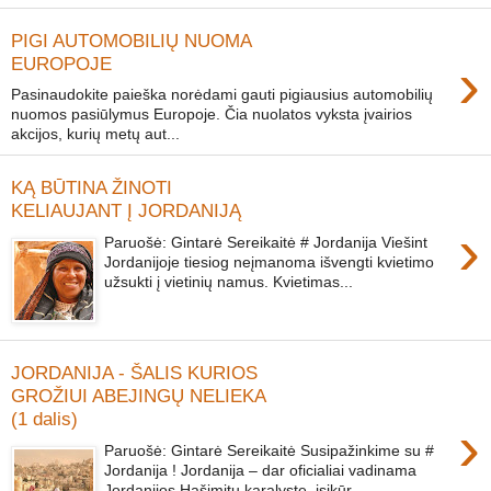
PIGI AUTOMOBILIŲ NUOMA
›
EUROPOJE
Pasinaudokite paieška norėdami gauti pigiausius automobilių
nuomos pasiūlymus Europoje. Čia nuolatos vyksta įvairios
akcijos, kurių metų aut...
KĄ BŪTINA ŽINOTI
KELIAUJANT Į JORDANIJĄ
›
Paruošė: Gintarė Sereikaitė # Jordanija Viešint
Jordanijoje tiesiog neįmanoma išvengti kvietimo
užsukti į vietinių namus. Kvietimas...
JORDANIJA - ŠALIS KURIOS
GROŽIUI ABEJINGŲ NELIEKA
(1 dalis)
›
Paruošė: Gintarė Sereikaitė Susipažinkime su #
Jordanija ! Jordanija – dar oficialiai vadinama
Jordanijos Hašimitų karalyste, įsikūr...