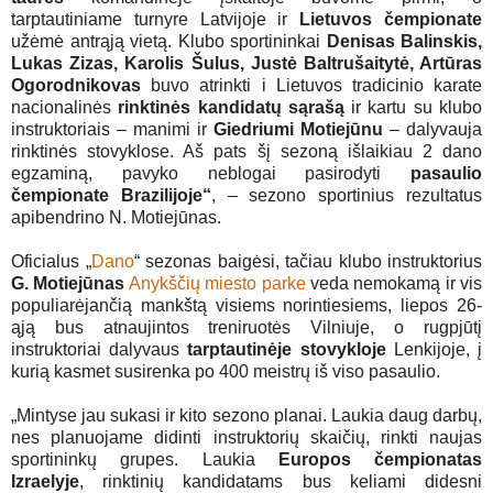
tarptautiniame turnyre Latvijoje ir
Lietuvos čempionate
užėmė antrąją vietą. Klubo sportininkai
Denisas Balinskis,
Lukas Zizas, Karolis Šulus, Justė Baltrušaitytė, Artūras
Ogorodnikovas
buvo atrinkti i Lietuvos tradicinio karate
nacionalinės
rinktinės kandidatų sąrašą
ir kartu su klubo
instruktoriais – manimi ir
Giedriumi Motiejūnu
– dalyvauja
rinktinės stovyklose. Aš pats šį sezoną išlaikiau 2 dano
egzaminą, pavyko neblogai pasirodyti
pasaulio
čempionate Brazilijoje“
, – sezono sportinius rezultatus
apibendrino N. Motiejūnas.
Oficialus „
Dano
“ sezonas baigėsi, tačiau klubo instruktorius
G. Motiejūnas
Anykščių miesto parke
veda nemokamą ir vis
populiarėjančią mankštą visiems norintiesiems, liepos 26-
ąją bus atnaujintos treniruotės Vilniuje, o rugpjūtį
instruktoriai dalyvaus
tarptautinėje stovykloje
Lenkijoje, į
kurią kasmet susirenka po 400 meistrų iš viso pasaulio.
„Mintyse jau sukasi ir kito sezono planai. Laukia daug darbų,
nes planuojame didinti instruktorių skaičių, rinkti naujas
sportininkų grupes. Laukia
Europos čempionatas
Izraelyje
, rinktinių kandidatams bus keliami didesni