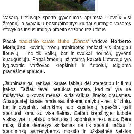
Vasarą Lietuvoje sporto gyvenimas aprimsta. Beveik visi
žmonių laisvalaikiu besirūpinantys klubai surengia vasaros
stovyklas ir susumuoja praeito sezono rezultatus.
Pasak
tradicinio karate klubo „Danas“
vadovo
Norberto
Motiejūno
, kovinių menų treniruotes renkasi vis daugiau
lietuvių – ne tik vaikų, bet ir sveikai norinčių gyventi
suaugusiųjų. Pagal žmonių užimtumą
karatė
Lietuvoje yra
lygiavertis varžovas krepšiniui ir futbolui, teigiama
pranešime spaudai.
„Jaunimas gal renkasi karate labiau dėl stereotipų ir filmų
įtakos. Tačiau tėvai netrukus pamato, kad tai yra ne
muštynės, o kovos menas, kuris vaikus išmoko drausmės.
Suaugusieji karate randa sau tinkamų dalykų – ne tik fizinių,
bet ir dvasinių, atitrūkimą nuo kasdienių rūpesčių, gali
sportuoti kartu su visa šeima. Galbūt krepšinyje, futbole
viskas yra ir labiau orientuota į sportinius rezultatus. Bent
mūsų klube dėmesys skiriamas ne tik sportui, tačiau ir
sportininkų asmenybėms, mokslo ir užklasinės veiklos