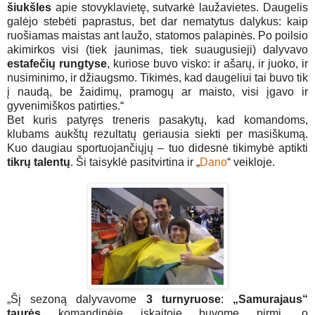
šiukšles
apie stovyklavietę, sutvarkė laužavietes. Daugelis
galėjo stebėti paprastus, bet dar nematytus dalykus: kaip
ruošiamas maistas ant laužo, statomos palapinės. Po poilsio
akimirkos visi (tiek jaunimas, tiek suaugusieji) dalyvavo
estafečių rungtyse
, kuriose buvo visko: ir ašarų, ir juoko, ir
nusiminimo, ir džiaugsmo. Tikimės, kad daugeliui tai buvo tik
į naudą, be žaidimų, pramogų ar maisto, visi įgavo ir
gyvenimiškos patirties.“
Bet kuris patyręs treneris pasakytų, kad komandoms,
klubams aukštų rezultatų geriausia siekti per masiškumą.
Kuo daugiau sportuojančiųjų – tuo didesnė tikimybė aptikti
tikrų talentų
. Ši taisyklė pasitvirtina ir „
Dano
“ veikloje.
„Šį sezoną dalyvavome
3 turnyruose
:
„Samurajaus“
taurės
komandinėje įskaitoje buvome pirmi, o