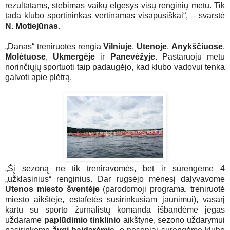
rezultatams, stebimas vaikų elgesys visų renginių metu. Tik
tada klubo sportininkas vertinamas visapusiškai“, – svarstė
N. Motiejūnas
.
„Danas“ treniruotes rengia
Vilniuje
,
Utenoje
,
Anykščiuose
,
Molėtuose
,
Ukmergėje
ir
Panevėžyje
. Pastaruoju metu
norinčiųjų sportuoti taip padaugėjo, kad klubo vadovui tenka
galvoti apie plėtrą.
„Šį sezoną ne tik treniravomės, bet ir surengėme 4
„užklasinius“ renginius. Dar rugsėjo mėnesį dalyvavome
Utenos miesto šventėje
(parodomoji programa, treniruotė
miesto aikštėje, estafetės susirinkusiam jaunimui), vasarį
kartu su sporto žurnalistų komanda išbandėme jėgas
uždarame
paplūdimio tinklinio
aikštyne, sezono uždarymui