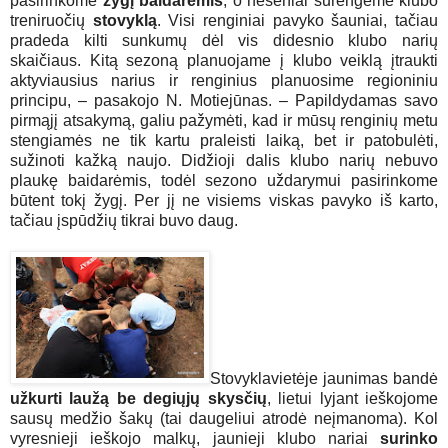
pasirinkome
žygį baidarėmis
, o neseniai surengėme klubo
treniruočių
stovyklą
. Visi renginiai pavyko šauniai, tačiau
pradeda kilti sunkumų dėl vis didesnio klubo narių
skaičiaus. Kitą sezoną planuojame į klubo veiklą įtraukti
aktyviausius narius ir renginius planuosime regioniniu
principu, – pasakojo N. Motiejūnas. – Papildydamas savo
pirmąjį atsakymą, galiu pažymėti, kad ir mūsų renginių metu
stengiamės ne tik kartu praleisti laiką, bet ir patobulėti,
sužinoti kažką naujo. Didžioji dalis klubo narių nebuvo
plaukę baidarėmis, todėl sezono uždarymui pasirinkome
būtent tokį žygį. Per jį ne visiems viskas pavyko iš karto,
tačiau įspūdžių tikrai buvo daug.
Stovyklavietėje jaunimas bandė
užkurti laužą be degiųjų skysčių
, lietui lyjant ieškojome
sausų medžio šakų (tai daugeliui atrodė neįmanoma). Kol
vyresnieji ieškojo malkų, jaunieji klubo nariai
surinko