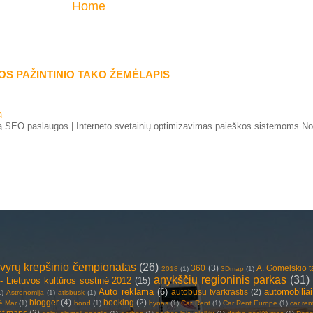
Home
S PAŽINTINIO TAKO ŽEMĖLAPIS
ą
 SEO paslaugos | Interneto svetainių optimizavimas paieškos sistemoms Norė
vyrų krepšinio čempionatas
(26)
360
(3)
A. Gomelskio 
2018
(1)
3Dmap
(1)
anykščių regioninis parkas
(31)
- Lietuvos kultūros sostinė 2012
(15)
Auto reklama
(6)
automobiliai
autobusu tvarkrastis
(2)
1)
Astronomija
(1)
atisbusk
(1)
blogger
(4)
booking
(2)
tė Mar
(1)
bond
(1)
bynas
(1)
Car Rent
(1)
Car Rent Europe
(1)
car ren
of maps
(2)