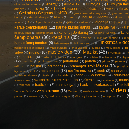
(1)
covid-19 map
(1)
energy
(7)
Eurolyga
(6)
Eurolyga ties
euro2012
(3)
ekstremalus sportas
(1)
eurovizja
(5)
F-1
(2)
F1 tiesioginė transliacija
(2)
filmas
atranka
(1)
ferrari
(1)
Gediminas Gelgotas ir NICO
(6)
(1)
geras viešbutis bergame
(1)
giedrius dra
house
(3)
idomu
(2)
hop'as
(1)
Historical maps
(1)
History
(1)
honda
(1)
įdomus atl
Jordanija
(2)
video
(1)
IT
(1)
IT problems
(1)
italija
(1)
įvikis
(1)
joninės
(1)
judo
(1)
ju
karate čempionatas
(12)
karate klubas danas
(12)
karate live
(3)
kara
Kelionė į Jordaniją
(2)
keli
keliauju pats
(1)
keliauk kitaip
(1)
Kelionė į Lenkiją
(1)
čempionatas
(30)
krepšinis
(35)
Krokuva
(1)
kultūros sostinė
(1)
kul
linksmas vide
karate čempionatas
(8)
linkomanija
(1)
linkomanija.net
(1)
mi
maps for contact page
(1)
mataciunaite
(1)
medvėgalis
(1)
Meras
(1)
metų laikai
(1)
music video
(30)
Muzika
(45)
music
(10)
video
(4)
mygtukas
(1)
my
nuotrauka
(4)
(1)
nuotraukų koliažas
(1)
nuotykiai
(1)
nutrilite
(1)
olimpiada
(1)
Olipi
(12)
patarimas
(3)
patarlė
(2)
pasaulis
(1)
pasidaryk pats
(1)
photo
(1)
piemuo
(1
pramogos anykščiuose
(10)
porshe
(2)
pramogos
(2)
reklama
(1)
prekyba 
rock music
(16)
rusiška muzika
(2)
saab
(3)
saab video
kiyosaki
(1)
rock
(1)
song
(2)
Soundtrack
(4)
soundtra
socialinė reklama
(1)
šokiai
(1)
šokio video
(1)
sveikinimai su Šv. Kalėdimis
(2)
šventės
(4)
tauto
sveikinimai
(1)
svetainė
(1)
transliacija
(9)
tradicijos
(2)
traukiniu tvarkarasciai
(2)
trole
(1)
torrentai
(1)
Video
Velnio akmuo
(16)
Vehicle Rent
(1)
Verslas
(1)
verslas internete
(1)
xs
(
parkas
(1)
vitaminai
(1)
Vytautas Kernagis
(1)
Whitney Houston
(1)
wordpress
(1)