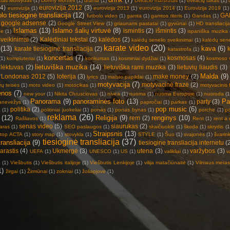
tas Motvydas
(1)
Donny Montell
(1)
drama
(1)
Dviračio maršrutas
(1)
dviračių takas
(1)
(4)
eurovizija 2012
(3)
eurovizija
(1)
eurovizija 2013
(1)
eurovizija 2014
(1)
Eurovizija 2019
(1)
olo tiesioginė transliacija
(12)
GA
futbolo video
(1)
gamta
(1)
gamtos riteris
(1)
Gandas
(1)
google adsense
(2)
Google Street View
(1)
griaunami pastatai
(1)
gyvūnai
(1)
HD transliacija
Islamas
(13)
Islamo šalių virtuvė
(8)
ismintis
(2)
išmintis
(3)
ne
(1)
ispaniška muzika
sveikinimai
(2)
Kalėdiniai tekstai
(2)
kalėdos
(2)
kalėdų senelio sveikinimai
(1)
kalėdų sene
karate video
(20)
(13)
kava
(6)
karate tiesioginė transliacija
(2)
katastrofa
(1)
koncertas
(7)
kosmosas
(4)
(1)
kompiuteriai
(1)
konkursas
(1)
kosminiai dydžiai
(1)
kosmoso 
lietuviška muzika
(14)
lėktuvas
(2)
lietuviška rami muzika
(3)
lietuvių liaudis
(3)
Malda
(9)
Londonas 2012
(5)
loterija
(3)
make money
(2)
lyrics
(1)
maisto papildai
(1)
motyvacija
(7)
motyvacinė frazė
(2)
ų teisės
(1)
moto video
(1)
motocikas
(1)
motyvacinis 
enos
(7)
new your
(1)
Nikita Chrusciovas
(1)
nivea
(1)
nuoma
(1)
nuoma Europoje
(1)
nuoroda
(1
Panorama
(9)
panoraminės foto
(13)
Pa
party
(3)
anevėžys
(1)
papročiai
(1)
parkas
(1)
pop music
(6)
politika
(2)
a
(1)
politiniai juokeliai
(1)
ponas
(1)
ponas bynas
(1)
porche
(1)
p
reklama
(26)
(12)
Religija
(9)
renginys
(10)
rem
(2)
Rašliavos
(1)
Rent
(1)
rent a 
senas video
(5)
siaurukas
(2)
aras
(1)
SEO paslaugos
(1)
skaičiuoklė
(1)
škoda
(1)
skrydis
(1
Straipsnis
(13)
stop ACTA
(1)
story map
(1)
stovykla
(1)
STYLE
(1)
Šuo
(1)
svajonės
(1)
švarin
tiesioginė transliacija
(37)
ransliacija
(9)
tiesiogine transliacija internetu
(
karastis
(4)
Ukmergė
(3)
utena
(3)
varžybos
(3)
UEFA
(1)
UNESCO
(1)
US
(1)
valikliai
(1)
v
o
(1)
Viešbutis
(1)
Viešbutis italijoje
(1)
Viešbutis Lenkijoje
(1)
vilija matačiūnaitė
(1)
Vilniaus meras
1)
žirgai
(1)
Žirmūnai
(1)
zokniai
(1)
žoliapjovė
(1)