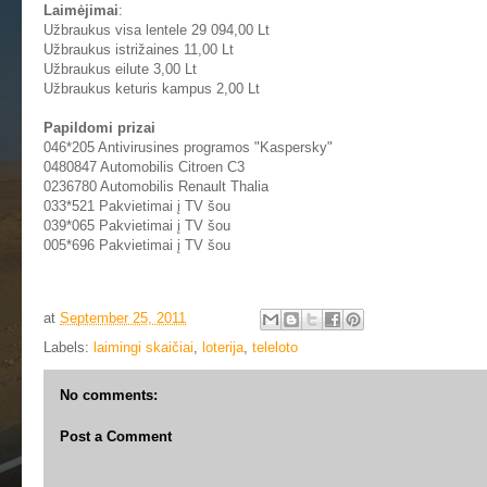
Laimėjimai
:
Užbraukus visa lentele 29 094,00 Lt
Užbraukus istrižaines 11,00 Lt
Užbraukus eilute 3,00 Lt
Užbraukus keturis kampus 2,00 Lt
Papildomi prizai
046*205 Antivirusines programos "Kaspersky"
0480847 Automobilis Citroen C3
0236780 Automobilis Renault Thalia
033*521 Pakvietimai į TV šou
039*065 Pakvietimai į TV šou
005*696 Pakvietimai į TV šou
at
September 25, 2011
Labels:
laimingi skaičiai
,
loterija
,
teleloto
No comments:
Post a Comment