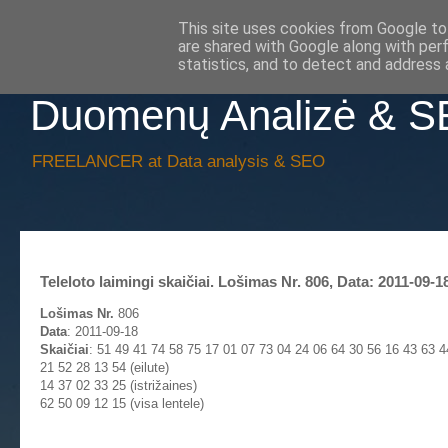
This site uses cookies from Google to 
are shared with Google along with per
statistics, and to detect and address 
Duomenų Analizė & 
FREELANCER at Data analysis & SEO
Teleloto laimingi skaičiai. Lošimas Nr. 806, Data: 2011-09-1
Lošimas Nr.
806
Data
: 2011-09-18
Skaičiai
: 51 49 41 74 58 75 17 01 07 73 04 24 06 64 30 56 16 43 63 4
21 52 28 13 54 (eilute)
14 37 02 33 25 (istrižaines)
62 50 09 12 15 (visa lentele)