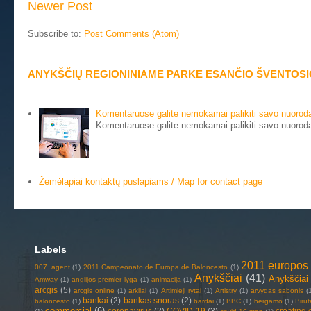
Newer Post
Subscribe to:
Post Comments (Atom)
ANYKŠČIŲ REGIONINIAME PARKE ESANČIO ŠVENTOSIO
Komentaruose galite nemokamai palikiti savo nuorod
Komentaruose galite nemokamai palikiti savo nuorodą
Žemėlapiai kontaktų puslapiams / Map for contact page
Labels
2011 europos 
007. agent
(1)
2011 Campeonato de Europa de Baloncesto
(1)
Anykščiai
(41)
Anykščiai 
Amway
(1)
anglijos premier lyga
(1)
animacija
(1)
arcgis
(5)
arcgis online
(1)
arkliai
(1)
Artimieji rytai
(1)
Artistry
(1)
arvydas sabonis
(
bankai
(2)
bankas snoras
(2)
baloncesto
(1)
bardai
(1)
BBC
(1)
bergamo
(1)
Biru
commercial
(6)
coronavirus
(2)
COVID-19
(3)
creating 