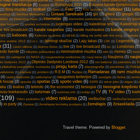
dainuojamoji poezija
(1)
darbas
(1)
darbas laisvalaikiu
(1)
darbo pasiūlymas
(1)
Dona
ioginė transliacija
(6)
Europlyga 2011
(5)
Europos karate čempionatas
Europa
(1)
Foto
(12)
futbolas
(11)
futb
(2)
filmų muzika
(2)
football
(2)
forex
(1)
Foto technika
(1)
Gintarė Sereikaitė
(16)
gis
(3)
gitara
(2)
google
(2)
nevičius
(1)
Giedrius Motiejūnas
(1)
internetas
(8)
ikimas
(1)
interesting maps
(1)
internetinė parduotuvė
(1)
Investavimas
(1)
ipho
juokingas video
(2)
kalediniai sms
(2)
Kalediniai 
odas humoras
(1)
juodieji archtektai
(1)
karate naujienos
(11)
karate renginys
te live broadcast
(2)
karate nuotraukos
(3)
kelionės
(6)
ones
(2)
Kelionės su šeima
(1)
kill bill
(1)
killing me softly with this song
(1)
kokybė
laimingi skaičiai
(2)
Lajų takas
(3)
Legendos
(5)
tūros sostinė 2012
(1)
l.o.c.
(1)
LDK
(1)
o
(31)
live
(2)
live broadcast
(5)
Londonas
(5)
Liūdni slibinai
(1)
liūdnos žinios
(1)
loc
(1)
esto šventė
(2)
minimalistinė muzika
(5)
money
(2)
milvydas juškauskas
(1)
mlm
(1)
moter
nauji
Naujiena
(5)
stic
(1)
naktigonė
(1)
NASA
(1)
naujametiniai sveikinimai
(1)
nauji metai
(1)
Olipinės žaidynės Londone 2012
(5)
nės žaidynės 2012
(1)
oro balionai
(1)
palestina
(1)
P
pinigų karta
(7)
)
piliakalniai panoraminė nuotrauka
(1)
planetografija
(1)
plaukimas
(1)
Policij
Ramadanas
(9)
rami muzika
R.E.M
(3)
valiutomis
(1)
prietarai
(1)
problem
(1)
Radijas
(1)
(4)
saugomos teritorijos
(2)
saabo remontas
(1)
saldumynai
(1)
saviūgda
(1)
šeima
(1)
semin
sportas
(13)
sporto video
(6)
ck house
(3)
spauda
(1)
SSRS
(1)
steve jobs
(1)
stigas
(1)
tiesioginė krepšinio t
saka
(3)
teatras
(3)
teleloto
(4)
the economist
(2)
tiesiogiai
(3)
turizmas
(7)
TV
(8)
TV video
(7)
ibusu tvarkarastis
(2)
tvar
turizmas.info
(1)
turkija
(1)
(109)
video reklama
(20)
viešbučiai
(2)
Video paskaitos
(1)
viešbučiai bergam
8)
žemėlapis
(9)
žiniasklaida
(1
xs party
(4)
Zarasai
(1)
žemėlapiai kontaktų puslapiui
(1)
Travel theme. Powered by
Blogger
.