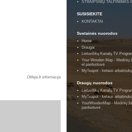
STRAIPSNIŲ TALPINIMAS 
SUSISIEKITE
KONTAKTAI
Svetainės nuorodos
Home
Draugai
Lietuviškų Kanalų TV Progr
Your Wooden Map - Medinių 
el.parduotuvė
MyTeapot - ketaus arbatinukų
Olifeja.lt informacija
Draugų nuorodos
Lietuviškų Kanalų TV Progr
MyTeapot - ketaus arbatinuku
YourWoodenMap - Medinių že
parduotuvė